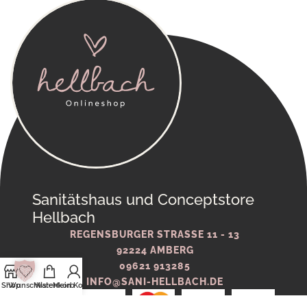
Sanitätshaus und Conceptstore
Hellbach
REGENSBURGER STRASSE 11 - 13
92224 AMBERG
09621 913285
INFO@SANI-HELLBACH.DE
Shop
Wunschliste
Warenkorb
Mein Konto