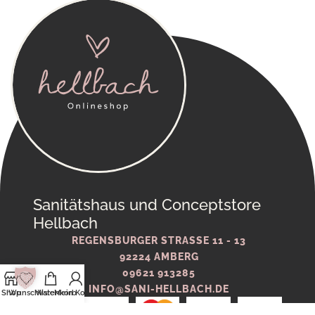
Sanitätshaus und Conceptstore
Hellbach
REGENSBURGER STRASSE 11 - 13
92224 AMBERG
09621 913285
INFO@SANI-HELLBACH.DE
Shop
Wunschliste
Warenkorb
Mein Konto