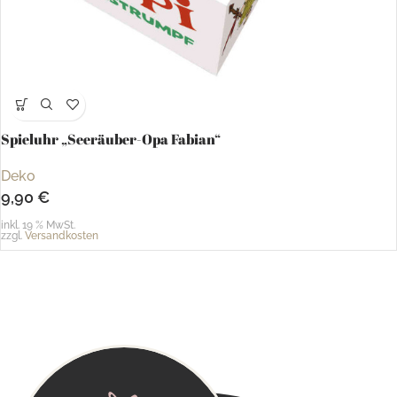
Spieluhr „Seeräuber-Opa Fabian“
Deko
9,90
€
inkl. 19 % MwSt.
zzgl.
Versandkosten