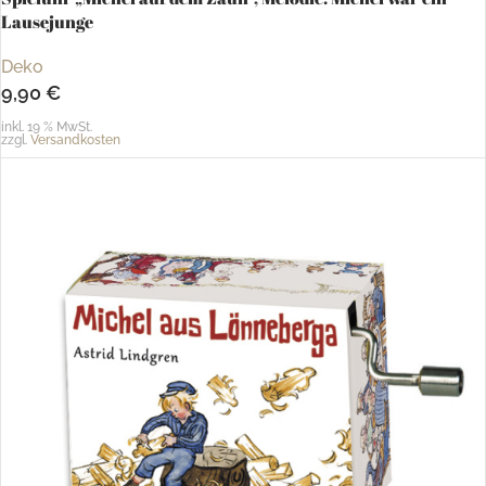
Lausejunge
Deko
9,90
€
inkl. 19 % MwSt.
zzgl.
Versandkosten