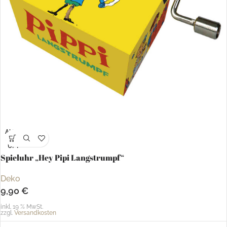
AUSV
ERKA
UFT
Spieluhr „Hey Pipi Langstrumpf“
Deko
9,90
€
inkl. 19 % MwSt.
zzgl.
Versandkosten