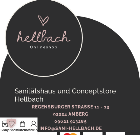
Sanitätshaus und Conceptstore
Hellbach
REGENSBURGER STRASSE 11 - 13
92224 AMBERG
09621 913285
INFO@SANI-HELLBACH.DE
Shop
Wunschliste
Warenkorb
Mein Konto