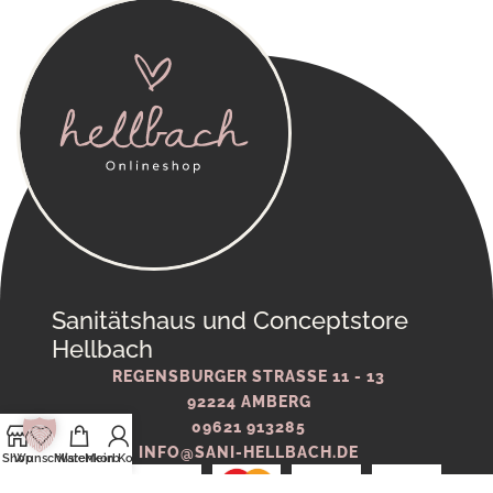
Sanitätshaus und Conceptstore
Hellbach
REGENSBURGER STRASSE 11 - 13
92224 AMBERG
09621 913285
INFO@SANI-HELLBACH.DE
Shop
Wunschliste
Warenkorb
Mein Konto