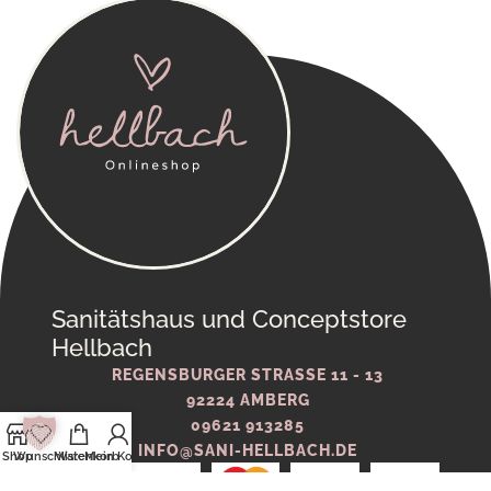
Sanitätshaus und Conceptstore
Hellbach
REGENSBURGER STRASSE 11 - 13
92224 AMBERG
09621 913285
INFO@SANI-HELLBACH.DE
Shop
Wunschliste
Warenkorb
Mein Konto