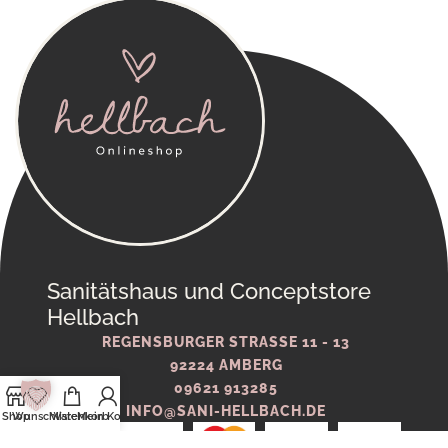
Sanitätshaus und Conceptstore
Hellbach
REGENSBURGER STRASSE 11 - 13
92224 AMBERG
09621 913285
INFO@SANI-HELLBACH.DE
Shop
Wunschliste
Warenkorb
Mein Konto