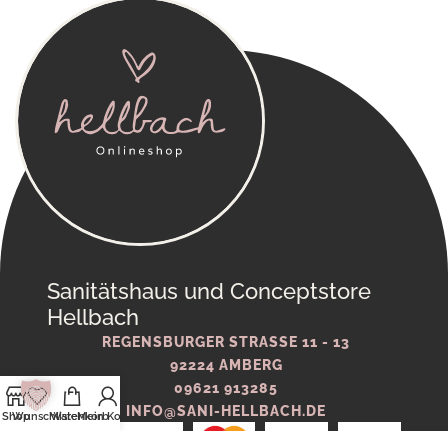
Sanitätshaus und Conceptstore
Hellbach
REGENSBURGER STRASSE 11 - 13
92224 AMBERG
09621 913285
INFO@SANI-HELLBACH.DE
Shop
Wunschliste
Warenkorb
Mein Konto