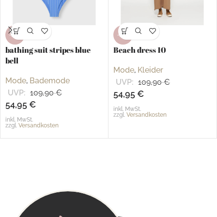
-50%
-50%
bathing suit stripes blue
Beach dress 10
bell
Mode
,
Kleider
Mode
,
Bademode
UVP:
109,90
€
UVP:
109,90
€
54,95
€
54,95
€
inkl. MwSt.
zzgl.
Versandkosten
inkl. MwSt.
zzgl.
Versandkosten