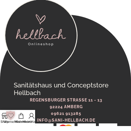
Sanitätshaus und Conceptstore
Hellbach
REGENSBURGER STRASSE 11 - 13
92224 AMBERG
09621 913285
INFO@SANI-HELLBACH.DE
Shop
Wunschliste
Warenkorb
Mein Konto