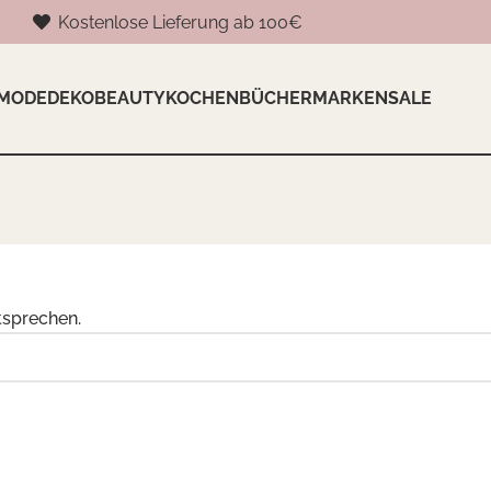
Kostenlose Lieferung ab 100€
MODE
DEKO
BEAUTY
KOCHEN
BÜCHER
MARKEN
SALE
tsprechen.