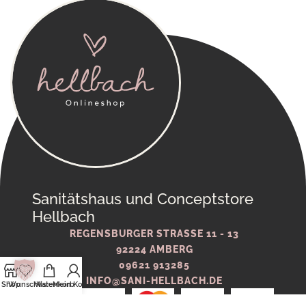
Sanitätshaus und Conceptstore
Hellbach
REGENSBURGER STRASSE 11 - 13
92224 AMBERG
09621 913285
INFO@SANI-HELLBACH.DE
Shop
Wunschliste
Warenkorb
Mein Konto