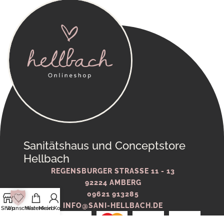
Sanitätshaus und Conceptstore
Hellbach
REGENSBURGER STRASSE 11 - 13
92224 AMBERG
09621 913285
INFO@SANI-HELLBACH.DE
Shop
Wunschliste
Warenkorb
Mein Konto