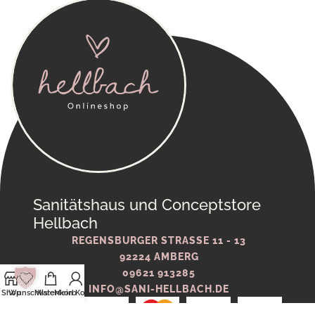
Sanitätshaus und Conceptstore
Hellbach
REGENSBURGER STRASSE 11 - 13
92224 AMBERG
09621 913285
INFO@SANI-HELLBACH.DE
Shop
Wunschliste
Warenkorb
Mein Konto