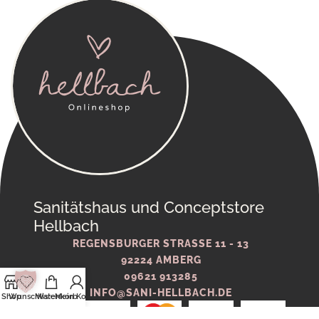
Sanitätshaus und Conceptstore
Hellbach
REGENSBURGER STRASSE 11 - 13
92224 AMBERG
09621 913285
INFO@SANI-HELLBACH.DE
Shop
Wunschliste
Warenkorb
Mein Konto