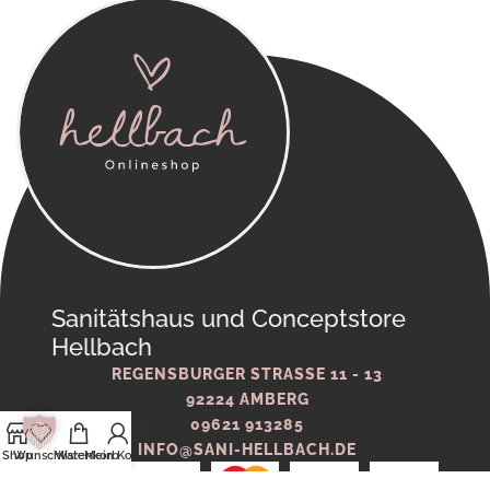
Sanitätshaus und Conceptstore
Hellbach
REGENSBURGER STRASSE 11 - 13
92224 AMBERG
09621 913285
INFO@SANI-HELLBACH.DE
Shop
Wunschliste
Warenkorb
Mein Konto